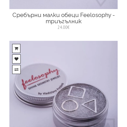
Сребърни малки обеци Feelosophy -
триъгълник
24.00€