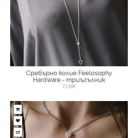
Сребърно колие Feelosophy
Hardware - триъгълник
72.00€