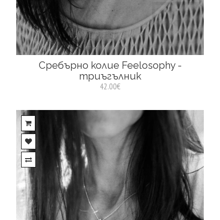
Сребърно колие Feelosophy -
триъгълник
42.00€