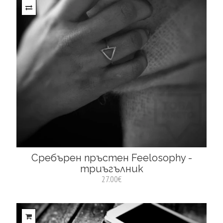
Сребърен пръстен Feelosophy -
триъгълник
27.00€