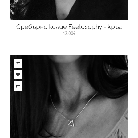
Сребърно колие Feelosophy - кръг
42.00€