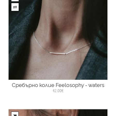
Сребърно колие Feelosophy - waters
42.00€