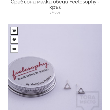
Сребърни малки обеци Feelosophy -
кръг
24.00€