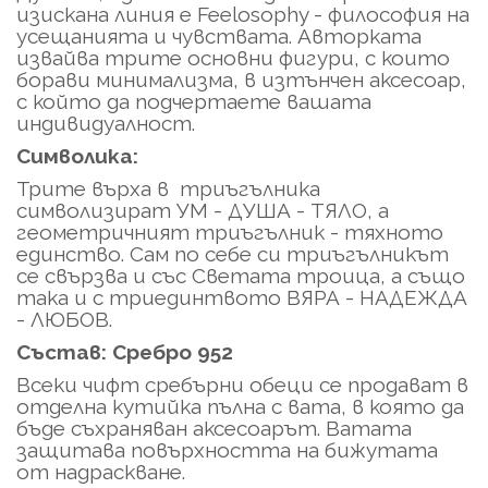
изискана линия е Feelosophy - философия на
усещанията и чувствата. Авторката
извайва трите основни фигури, с които
борави минимализма, в изтънчен аксесоар,
с който да подчертаете вашата
индивидуалност.
Символика:
Трите върха в триъгълника
символизират УМ - ДУША - ТЯЛО, а
геометричният триъгълник - тяхното
единство. Сам по себе си триъгълникът
се свързва и със Светата троица, а също
така и с триединтвото ВЯРА - НАДЕЖДА
- ЛЮБОВ.
Състав: Сребро 952
Всеки чифт сребърни обеци се продават в
отделна кутийка пълна с вата, в която да
бъде съхраняван аксесоарът. Ватата
защитава повърхността на бижутата
от надраскване.