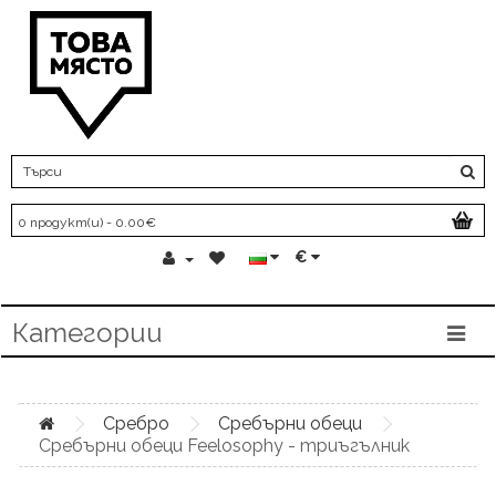
0 продукт(и) - 0.00€
€
Категории
Сребро
Сребърни обеци
Сребърни обеци Feelosophy - триъгълник