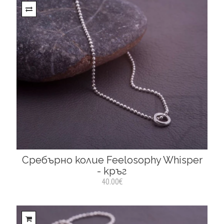
Сребърнo колие Feelosophy Whisper
- кръг
40.00€