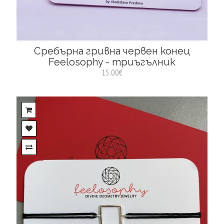
Сребърна гривна червен конец
Feelosophy - триъгълник
15.00€