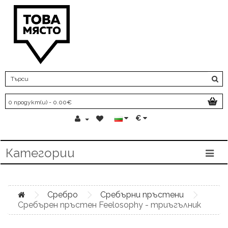
0 продукт(и) - 0.00€
€
Категории
Сребро
Сребърни пръстени
Сребърен пръстен Feelosophy - триъгълник