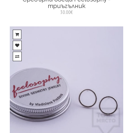
триъгълник
30.00€