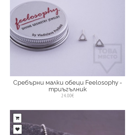
Сребърни малки обеци Feelosophy -
триъгълник
24.00€