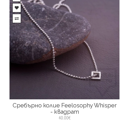
Сребърнo колие Feelosophy Whisper
- квадрат
40.00€