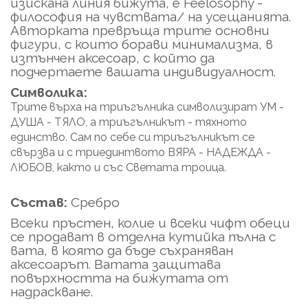
изискана линия бижута, е Feelosophy -
философия на чувствата/ на усещанията.
Авторката превръща трите основни
фигури, с които борави минимализма, в
изтънчен аксесоар, с който да
подчертаете вашата индивидуалност.
Символика:
Трите върха на триъгълника символизират УМ -
ДУША - ТЯЛО, а триъгълникът - тяхното
единство. Сам по себе си триъгълникът се
свързва и с триединтвото ВЯРА - НАДЕЖДА -
ЛЮБОВ, както и със Светата троица.
Състав:
Сребро
Всеки пръстен, колие и всеки чифт обеци
се продават в отделна кутийка пълна с
вата, в която да бъде съхраняван
аксесоарът. Ватата защитава
повърхността на бижутата от
надраскване.