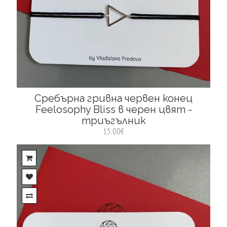
Сребърна гривна червен конец
Feelosophy Bliss в черен цвят -
триъгълник
15.00€