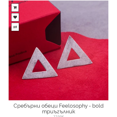
Сребърни обеци Feelosophy - bold
триъгълник