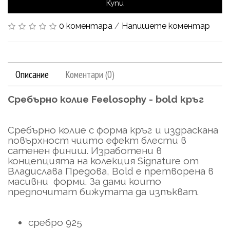
Купи
0 коментара
/
Напишете коментар
Описание
Коментари (0)
Сребърно колие Feelosophy - bold кръг
Сребърно колие с форма кръг и издраскана
повърхност чиито ефект блести в
сатенен финиш. Изработени в
концепцията на колекция Signature от
Владислава Предова, Bold е претворена в
масивни форми. За дами които
предпочитат бижутата да изпъкват.
сребро 925