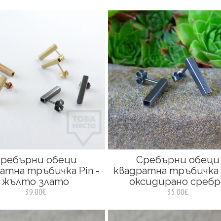
ребърни обеци
Сребърни обеци
атна тръбичка Pin -
квадратна тръбичка P
жълто злато
оксидирано сребр
39.00€
35.00€