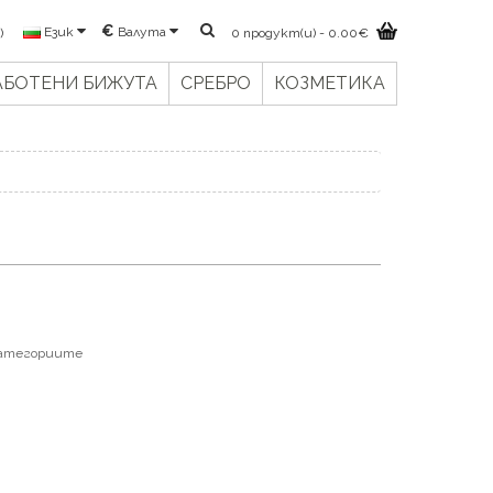
€
Валута
Език
)
0 продукт(и) - 0.00€
АБОТЕНИ БИЖУТА
СРЕБРО
КОЗМЕТИКА
категориите