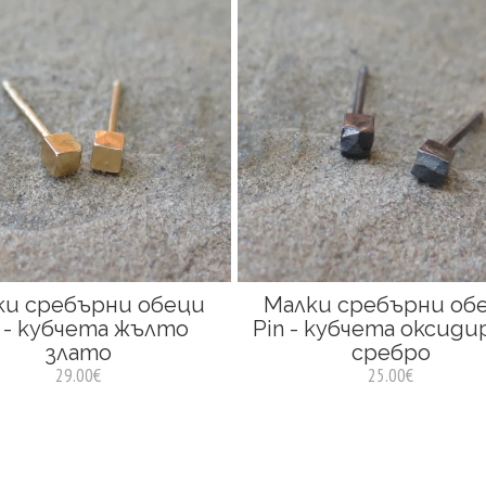
ки сребърни обеци
Малки сребърни об
n - кубчета жълто
Pin - кубчета оксиди
злато
сребро
29.00€
25.00€