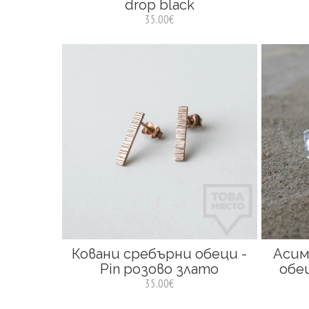
drop black
35.00€
Ковани сребърни обеци -
Асим
Pin розово злато
обе
35.00€