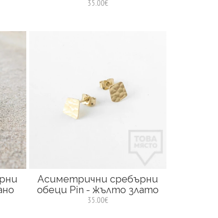
35.00€
рни
Асиметрични сребърни
ано
обеци Pin - жълто злато
35.00€