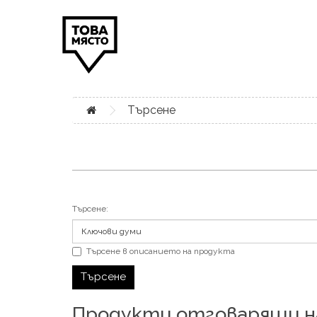
Търсене
Търсене:
Търсене в описанието на продукта
Продукти отговарящи 