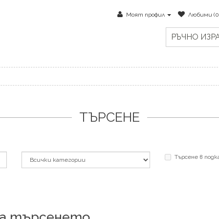
Моят профил
Любими (0
РЪЧНО ИЗР
ТЪРСЕНЕ
Търсене в под
на търсенето