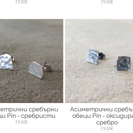
29.00€
29.00€
етрични сребърни
Асиметрични сребъ
ци Pin - сребристи
обеци Pin - оксидир
29.00€
сребро
29.00€