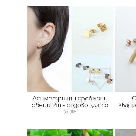
Асиметрични сребърни
С
обеци Pin - розово злато
квадр
35.00€