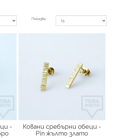
Показва:
ци -
Ковани сребърни обеци -
бро
Pin жълто злато