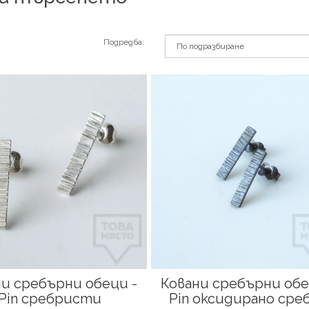
Подредба:
и сребърни обеци -
Ковани сребърни обе
Pin сребристи
Pin оксидирано сре