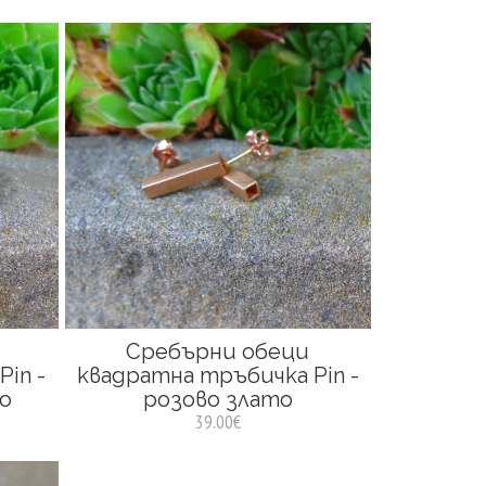
Сребърни обеци
in -
квадратна тръбичка Pin -
о
розово злато
39.00€