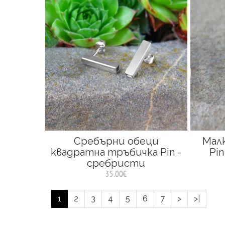
Сребърни обеци
Мал
квадратна тръбичка Pin -
Pi
сребристи
35.00€
1
2
3
4
5
6
7
>
>|