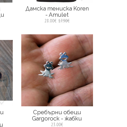
и
Дамска тениска Koren
щи
- Amulet
28.00€
17.90€
ни
Сребърни обеци
и
Gargorock - жабки
ки
23.00€