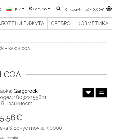
€
Валута
Език
)
0 продукт(и) - 0.00€
АБОТЕНИ БИЖУТА
СРЕБРО
КОЗМЕТИКА
k - ключ сол
Ч СОЛ
арка:
Gargorock
одел: 180322155621
 В наличност
25.56€
ена в Бонус точки: 50000
оличество