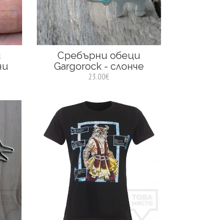
и
Сребърни обеци
ни
Gargorock - слонче
23.00€