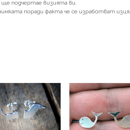
т ще подчертае визията ви.
снимката поради факта че се изработват изця