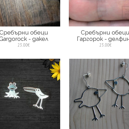
Сребърни обеци
Сребърни обец
Gargorock - дакел
Гаргорок - делфи
23.00€
23.00€