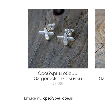
Сребърни обеци
Gargorock - пчелички
Ga
23.00€
Етикети:
сребърни обеци