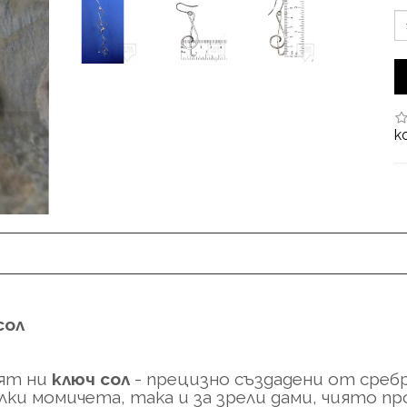
к
сол
ият ни
ключ сол
- прецизно създадени от сребр
ки момичета, така и за зрели дами, чиято про