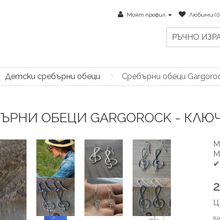
Моят профил
Любими (0
РЪЧНО ИЗР
Детски сребърни обеци
Сребърни обеци Gargoroc
ЪРНИ ОБЕЦИ GARGOROCK - КЛЮ
М
М
✔
Ц
К