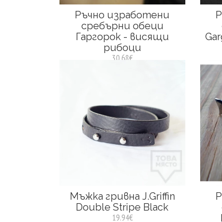
Ръчно изработени
Р
сребърни обеци
Гаргорок - висящи
Gar
рибоци
30.68€
Мъжка гривна J.Griffin
Р
Double Stripe Black
19.94€