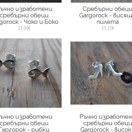
ъчно изработени
Сребърни обец
сребърни обеци
Gargorock - вися
gorock - Чоко и Боко
пилета
23.00€
33.23€
ъчно изработени
Ръчно изработе
сребърни обеци
сребърни обец
Гаргорок - рибки
Gargorock - висо