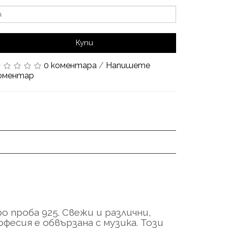
Купи
0 коментара
/
Напишете
оментар
о проба 925. Свежи и различни,
фесия е обвързана с музика. Този