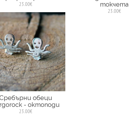
23.00€
токчета
23.00€
Сребърни обеци
rgorock - октоподи
23.00€