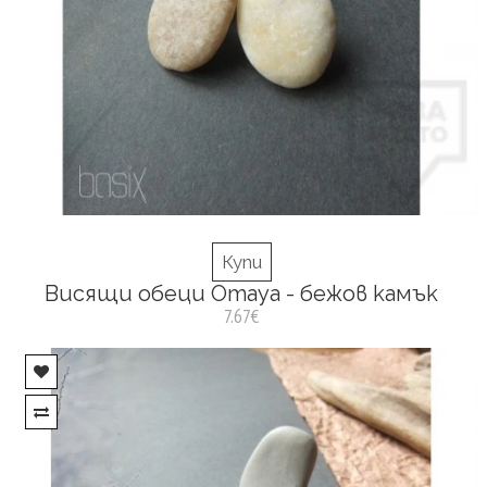
Купи
Висящи обеци Omaya - бежов камък
7.67€