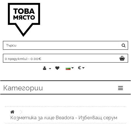
0 продукт(и) - 0.00€
€
Категории
Козметика за лице Beadora - Избелващ серум