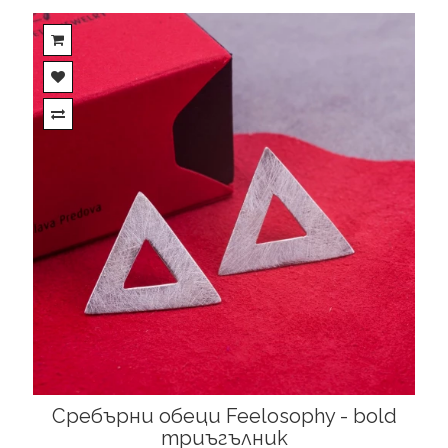
Сребърни обеци Feelosophy - bold
триъгълник