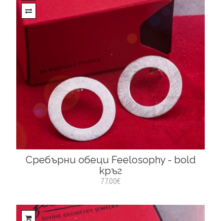
Сребърни обеци Feelosophy - bold
кръг
77.00€