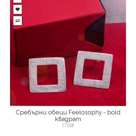
Сребърни обеци Feelosophy - bold
квадрат
77.00€