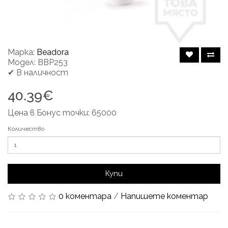
Марка:
Beadora
Модел: BBP253
✔ В наличност
40.39€
Цена в Бонус точки: 65000
Количество
Купи
0 коментара
/
Напишете коментар