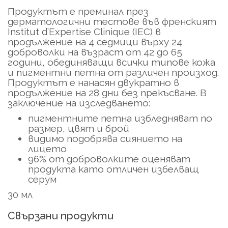
Продуктът е преминал през
дерматологични тестове във френският
Institut d’Expertise Clinique (IEC) в
продължение на 4 седмици върху 24
доброволки на възраст от 42 до 65
години, обединяващи всички типове кожа
и пигментни петна от различен произход.
Продуктът е нанасян двукратно в
продължение на 28 дни без прекъсване. В
заключение на изследването:
пигментните петна избледняват по
размер, цвят и брой
видимо подобрява сиянието на
лицето
96% от доброволките оценяват
продукта като отличен избелващ
серум
30 мл
Свързани продукти