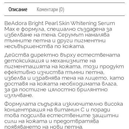
Описание
Коментари (0)
BeAdora Bright Pearl Skin Whitening Serum
Max е формула, специално създадена за
избелване на тена. Серумът намалява
тъмните петна и други пигментни
несъвършенства по кожата.
Действа директно върху естествената
детоксикация и механизмите на
пигментацията на кожата, този продукт
ефективно изчиства тъмни петна,
избелва и изравнява тена на лицето, като
доставя на кожата необходимата влага,
за да постигне цялостно брилянтно
излъчване.
Формулата съдържа изключително висока
концентрация на витамин С и поради
това подсилва естествените защитни
сили на кожата и предотвратява
появяването на нови петна.