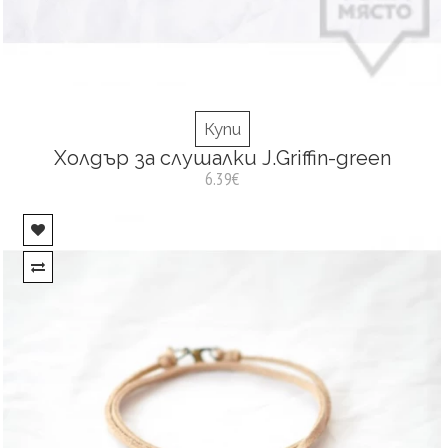
Купи
Холдър за слушалки J.Griffin-green
6.39€