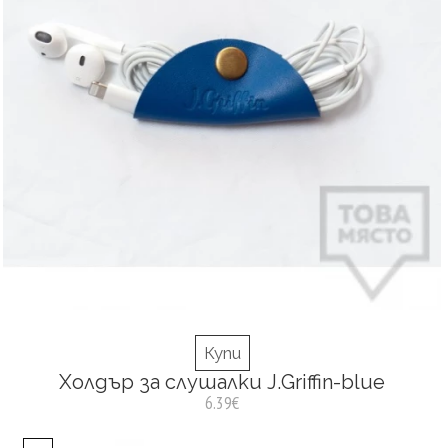
Купи
Холдър за слушалки J.Griffin-blue
6.39€