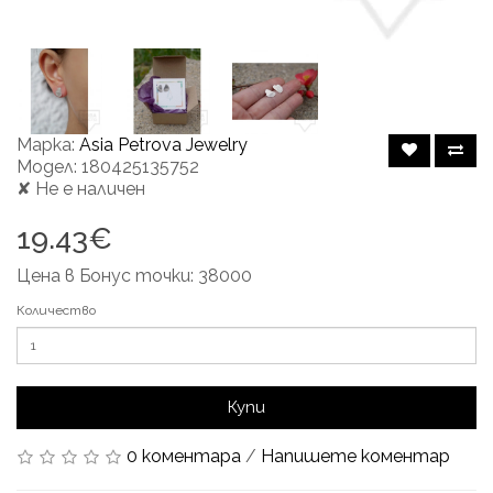
Марка:
Asia Petrova Jewelry
Модел: 180425135752
✘ Не е наличен
19.43€
Цена в Бонус точки: 38000
Количество
Купи
0 коментара
/
Напишете коментар