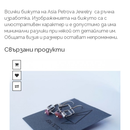
Всички бижута на Asia Petrova Jewelry са ръчна
изработка. Изображенията на бижуто са с
илюстративен характер и е допустимо да има
минимални разлики при някой от детайлите им.
Общата визия и размери остават непроменени.
Свързани продукти