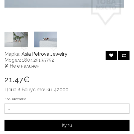
Марка:
Asia Petrova Jewelry
Модел: 180425135752
✘ Не е наличен
21.47€
Цена в Бонус точки: 42000
Количество
Купи