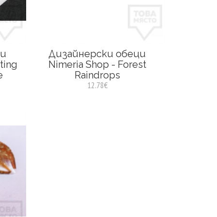
ци
Дизайнерски обеци
ting
Nimeria Shop - Forest
e
Raindrops
12.78€