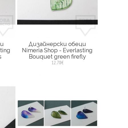
ци
Дизайнерски обеци
ting
Nimeria Shop - Everlasting
s
Bouquet green firefly
12.78€