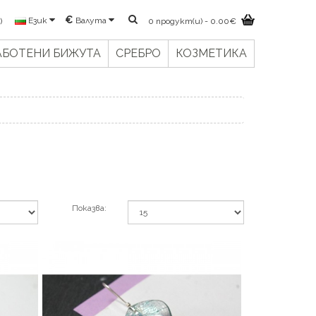
€
Валута
Език
)
0 продукт(и) - 0.00€
АБОТЕНИ БИЖУТА
СРЕБРО
КОЗМЕТИКА
Показва: