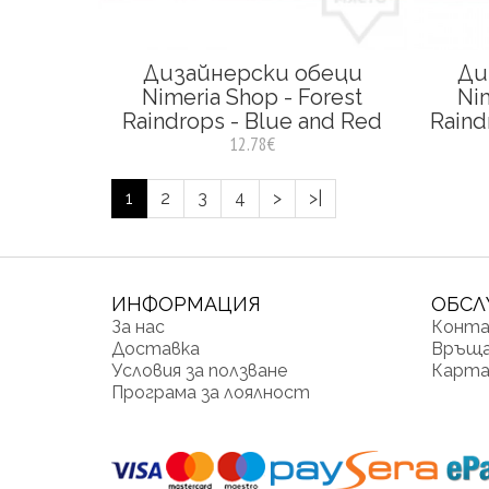
Дизайнерски обеци
Ди
Nimeria Shop - Forest
Nim
Raindrops - Blue and Red
Raind
12.78€
1
2
3
4
>
>|
ИНФОРМАЦИЯ
ОБСЛ
За нас
Конт
Доставка
Връща
Условия за ползване
Карта
Програма за лоялност