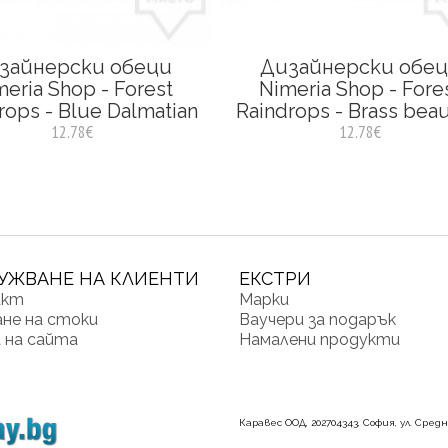
зайнерски обеци
Дизайнерски обе
eria Shop - Forest
Nimeria Shop - Fore
rops - Blue Dalmatian
Raindrops - Brass beau
12.78€
12.78€
УЖВАНЕ НА КЛИЕНТИ
ЕКСТРИ
акт
Марки
не на стоки
Ваучери за подарък
 на сайта
Намалени продукти
Каравес ООД, 202704343, София, ул. Средн