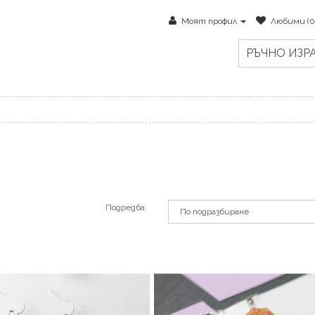
Моят профил
Любими (0
РЪЧНО ИЗР
Подредба: