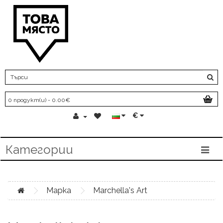
0 продукт(и) - 0.00€
€
Категории
Марка
Marchella's Art