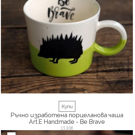
Купи
Ръчно изработена порцеланова чаша
Art.E Handmade - Be Brave
13.80€