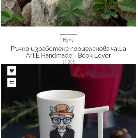
Купи
Ръчно изработена порцеланова чаша
Art.E Handmade - Book Lover
13.80€